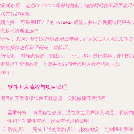
响应式布局：
使用Bootstrap等前端框架，确保网站在不同屏幕尺
下均有良好体验。
视频点播：
可采用HTML5的
标签，并结合视频转码服务
<video>
提供多种清晰度选择。
安全性：
对用户密码进行哈希加盐存储，防止SQL注入和XSS攻击
对敏感操作进行验证码或二次验证。
性能优化：
对静态资源（如图片、CSS、JS）进行缓存，使用数
库索引提升查询效率，对高并发访问考虑引入缓存机制（如
edis）。
三、 软件开发流程与项目管理
本项目的开发遵循软件工程思想，实践敏捷开发流程：
需求分析：
与课程组教师、潜在学生用户深入沟通，明确功
性和非功能性需求，形成需求规格说明书。
系统设计：
完成上述的架构设计与模块划分，绘制UML用例