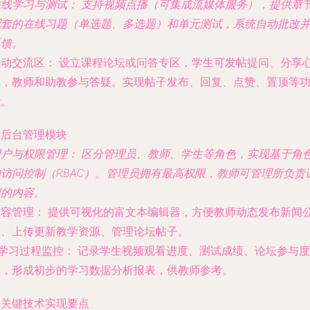
在线学习与测试：
支持视频点播（可集成流媒体服务），提供章
配套的在线习题（单选题、多选题）和单元测试，系统自动批改
反馈。
互动交流区：
设立课程论坛或问答专区，学生可发帖提问、分享
得，教师和助教参与答疑。实现帖子发布、回复、点赞、置顶等
能。
. 后台管理模块
用户与权限管理：
区分管理员、教师、学生等角色，实现基于角
的访问控制（RBAC）。管理员拥有最高权限，教师可管理所负责
程的内容。
内容管理：
提供可视化的富文本编辑器，方便教师动态发布新闻
告、上传更新教学资源、管理论坛帖子。
学习过程监控：
记录学生视频观看进度、测试成绩、论坛参与度
等，形成初步的学习数据分析报表，供教师参考。
. 关键技术实现要点