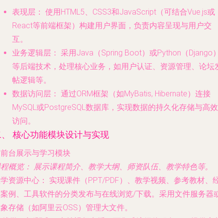
表现层：
使用HTML5、CSS3和JavaScript（可结合Vue.js或
React等前端框架）构建用户界面，负责内容呈现与用户交
互。
业务逻辑层：
采用Java（Spring Boot）或Python（Django
等后端技术，处理核心业务，如用户认证、资源管理、论坛
帖逻辑等。
数据访问层：
通过ORM框架（如MyBatis, Hibernate）连接
MySQL或PostgreSQL数据库，实现数据的持久化存储与高效
访问。
二、 核心功能模块设计与实现
. 前台展示与学习模块
课程概览：
展示课程简介、教学大纲、师资队伍、教学特色等。
教学资源中心：
实现课件（PPT/PDF）、教学视频、参考教材、
典案例、工具软件的分类发布与在线浏览/下载。采用文件服务器
对象存储（如阿里云OSS）管理大文件。